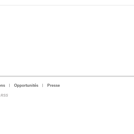
ens
Opportunités
Presse
RSS