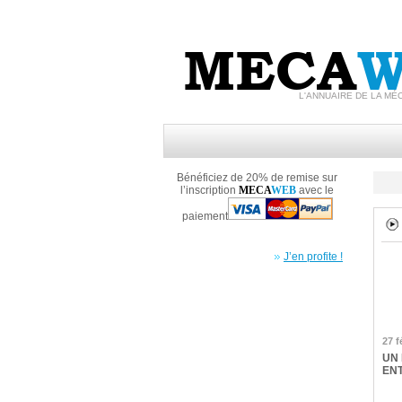
MECA
W
L'ANNUAIRE DE LA MÉ
Bénéficiez de 20% de remise sur
l’inscription
MECA
WEB
avec le
paiement
J’en profite !
27 f
UN
EN