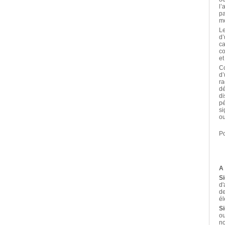
l’
pa
mo
Le
d’
ca
co
et
Co
d’
ra
dé
di
pé
si
ou
Po
A
S
d'
de
él
S
ou
no