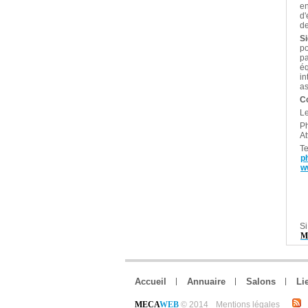
en
d'
de
S
po
pa
éq
in
as
C
L
P
At
Te
p
w
Si
M
Accueil
Annuaire
Salons
Li
MECA
WEB
© 2014
Mentions légales