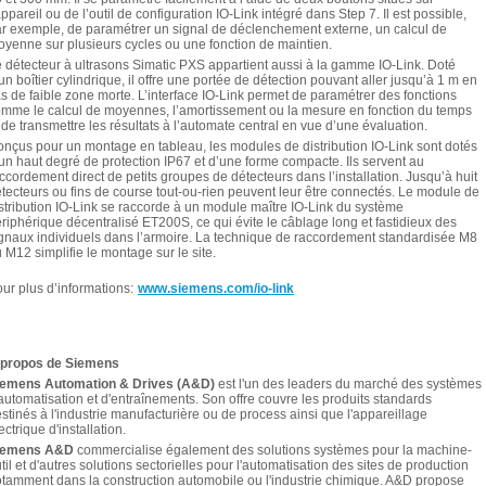
appareil ou de l’outil de configuration IO-Link intégré dans Step 7. Il est possible,
r exemple, de paramétrer un signal de déclenchement externe, un calcul de
yenne sur plusieurs cycles ou une fonction de maintien.
 détecteur à ultrasons Simatic PXS appartient aussi à la gamme IO-Link. Doté
un boîtier cylindrique, il offre une portée de détection pouvant aller jusqu’à 1 m en
s de faible zone morte. L’interface IO-Link permet de paramétrer des fonctions
mme le calcul de moyennes, l’amortissement ou la mesure en fonction du temps
 de transmettre les résultats à l’automate central en vue d’une évaluation.
nçus pour un montage en tableau, les modules de distribution IO-Link sont dotés
un haut degré de protection IP67 et d’une forme compacte. Ils servent au
ccordement direct de petits groupes de détecteurs dans l’installation. Jusqu’à huit
tecteurs ou fins de course tout-ou-rien peuvent leur être connectés. Le module de
stribution IO-Link se raccorde à un module maître IO-Link du système
riphérique décentralisé ET200S, ce qui évite le câblage long et fastidieux des
gnaux individuels dans l’armoire. La technique de raccordement standardisée M8
 M12 simplifie le montage sur le site.
ur plus d’informations:
www.siemens.com/io-link
 propos de Siemens
iemens Automation & Drives (A&D)
est l'un des leaders du marché des systèmes
automatisation et d'entraînements. Son offre couvre les produits standards
stinés à l'industrie manufacturière ou de process ainsi que l'appareillage
ectrique d'installation.
iemens A&D
commercialise également des solutions systèmes pour la machine-
til et d'autres solutions sectorielles pour l'automatisation des sites de production
tamment dans la construction automobile ou l'industrie chimique. A&D propose