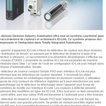
 division Siemens Industry Automation offre tout un système coordonné pour
 raccordement de capteurs et actionneurs IO-Link. Ce système propose des
mposants et l’intégration dans Totally Integrated Automation.
 gamme d’appareils IO-Link s’étend du détecteur de couleur aux deux modules
 distribution de terrain, en passant par le détecteur de distance à laser et le
tecteur à ultrasons. Le raccordement à la périphérie décentralisée s’effectue via
 module ET200S. L’ensemble du système IO-Link est paramétré de manière
ntralisée dans Step 7 à l’aide de l’outil de configuration IO-Link puis intégré dans
 réseau d’automatisation Simatic.
 détecteur de couleur compact Simatic PXO avec interface IO-Link est plus
rformant que les détecteurs de couleur standard : il reconnaît les cibles
lticolores comme les emballages imprimés en plusieurs couleurs. L’utilisateur
spose de cinq couleurs de référence réglables qu’il peut sélectionner par auto-
prentissage sur le détecteur ou télécharger dans l’appareil sous forme de
ramètres de recette via l’interface IO-Link. Les couleurs à détecter peuvent
alement être modifiées en ligne via IO-Link. Elles sont pour ce faire mesurées en
 point défini, puis leur valeur RVB est transmise à l’automate pour y être évaluée.
 détecteur de distance à laser Simatic PXO avec interface IO-Link mesure les
stances avec une grande précision. Sa portée de mesure peut être réglée entre
 et 300 mm. Il se paramètre facilement à l’aide de deux boutons situés sur