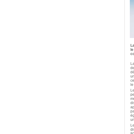
La
le
co
La
de
dé
un
ce
le
Le
pe
mu
di
ap
pa
ég
un
Le
di
80