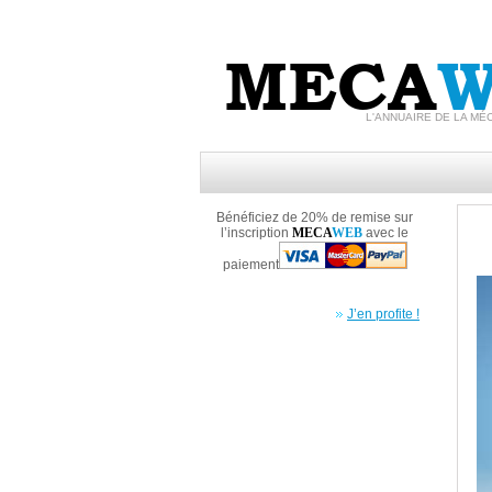
MECA
W
L'ANNUAIRE DE LA MÉ
Bénéficiez de 20% de remise sur
l’inscription
MECA
WEB
avec le
paiement
J’en profite !