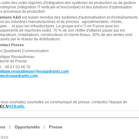
 outre des outils logiciels d'intégration des systèmes de production ou de gestion
entreprise (intégration IT verticale et horizontale) et des solutions d'optimisation
s processus de production.
iemens A&D
est leader mondial des systèmes d'automatisation et d'entraînements
ur les industries manufacturières et de process : agroalimentaire, chimie,
pier… et pour les infrastructures. Le groupe est n°1 en France pour les
uipements de machines-outils. 70 % de son chiffre d'affaires passe par les
tégrateurs, installateurs, constructeurs et clients finaux. 30% de ses ventes sont
surés par le réseau de distributeurs.
ontact Presse
es Quadrants Communication
hilippe Renaudineau
taché de Presse
l. : 06 67 03 66 76
hilippe.renaudineau@lesquadrants.com
ww.lesquadrants.com
 vous souhaitez soumettre un communiqué de presse, contactez l'équipe de
ECA
WEB
.info.
ens
Opportunités
Presse
RSS