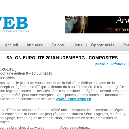
EB
CANIQUE EN FRANCE
Accueil
Annuaire
Salons
Liens
Opportunités
Pr
SALON EUROLITE 2010 NUREMBERG - COMPOSITES
publié le 16 février 20
UROLITE
ochaine édition 8 – 10 Juin 2010
uremberg
us avons le plaisir de vous informer de la troisième édition du salon de la
nception légère euroLITE qui se tiendra du 8 au 10 Juin 2010 à Nuremberg. Ce
lon regroupe toutes les activités liées à la construction légère et devrait présenter
 grand intérêt pour votre entreprise .Vous pouvez obtenir toutes les informations
r le salon en consultant le site Web
www.eurolite-expo.eu
roLITE est un salon entièrement dédié aux techniques de la construction légère
 la conception, la fabrication jusqu’à la production en Série. Logiciels, Matériaux,
ototypage, technologies de construction, production en série, prestations de
rvices.
our les branches d’activités : Avec les matériaux :