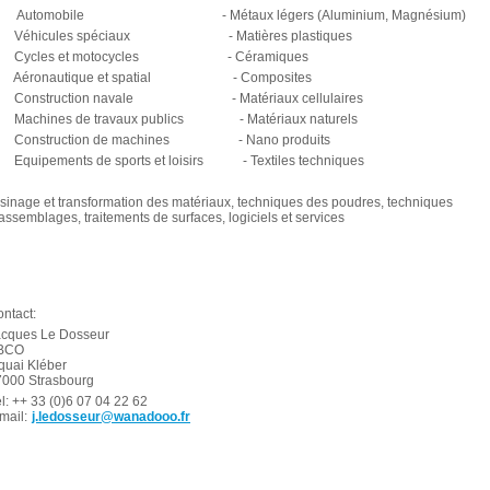
 Automobile - Métaux légers (Aluminium, Magnésium)
 Véhicules spéciaux - Matières plastiques
 Cycles et motocycles - Céramiques
 Aéronautique et spatial - Composites
 Construction navale - Matériaux cellulaires
 Machines de travaux publics - Matériaux naturels
 Construction de machines - Nano produits
 Equipements de sports et loisirs - Textiles techniques
-
inage et transformation des matériaux, techniques des poudres, techniques
assemblages, traitements de surfaces, logiciels et services
ntact:
acques Le Dosseur
BCO
quai Kléber
7000 Strasbourg
l: ++ 33 (0)6 07 04 22 62
mail:
j.ledosseur@wanadooo.fr