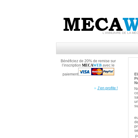
MECA
W
L'ANNUAIRE DE LA MÉ
Bénéficiez de 20% de remise sur
l’inscription
MECA
WEB
avec le
paiement
E
Pr
N
J’en profite !
No
co
sa
un
su
eu
de
pr
se
P