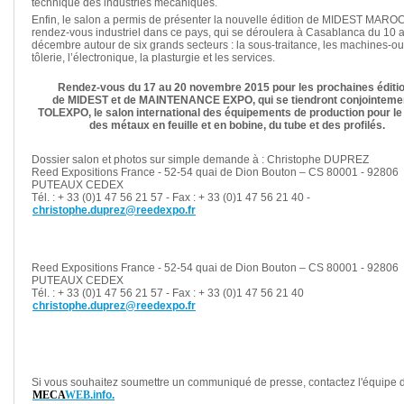
technique des industries mécaniques.
Enfin, le salon a permis de présenter la nouvelle édition de MIDEST MARO
rendez-vous industriel dans ce pays, qui se déroulera à Casablanca du 10 
décembre autour de six grands secteurs : la sous-traitance, les machines-outi
tôlerie, l’électronique, la plasturgie et les services.
Rendez-vous du 17 au 20 novembre 2015 pour les prochaines éditi
de MIDEST et de MAINTENANCE EXPO, qui se tiendront conjointeme
TOLEXPO, le salon international des équipements de production pour le 
des métaux en feuille et en bobine, du tube et des profilés.
Dossier salon et photos sur simple demande à : Christophe DUPREZ
Reed Expositions France - 52-54 quai de Dion Bouton – CS 80001 - 92806
PUTEAUX CEDEX
Tél. : + 33 (0)1 47 56 21 57 - Fax : + 33 (0)1 47 56 21 40 -
christophe.duprez@reedexpo.fr
Reed Expositions France - 52-54 quai de Dion Bouton – CS 80001 - 92806
PUTEAUX CEDEX
Tél. : + 33 (0)1 47 56 21 57 - Fax : + 33 (0)1 47 56 21 40
christophe.duprez@reedexpo.fr
Si vous souhaitez soumettre un communiqué de presse, contactez l'équipe 
MECA
WEB
.info.