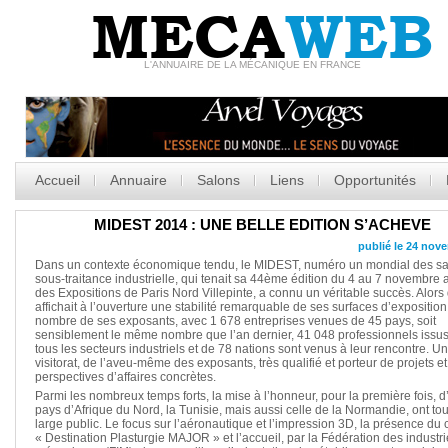
MECA
WEB
L'ANNUAIRE DE LA MÉCANIQUE EN FRANCE
Accueil
Annuaire
Salons
Liens
Opportunités
MIDEST 2014 : UNE BELLE EDITION S’ACHEVE
publié le 24 nov
Dans un contexte économique tendu, le MIDEST, numéro un mondial des sa
sous-traitance industrielle, qui tenait sa 44ème édition du 4 au 7 novembre 
des Expositions de Paris Nord Villepinte, a connu un véritable succès. Alors 
affichait à l’ouverture une stabilité remarquable de ses surfaces d’exposition
nombre de ses exposants, avec 1 678 entreprises venues de 45 pays, soit
sensiblement le même nombre que l’an dernier, 41 048 professionnels issu
tous les secteurs industriels et de 78 nations sont venus à leur rencontre. Un
visitorat, de l’aveu-même des exposants, très qualifié et porteur de projets e
perspectives d’affaires concrètes.
Parmi les nombreux temps forts, la mise à l’honneur, pour la première fois, d
pays d’Afrique du Nord, la Tunisie, mais aussi celle de la Normandie, ont to
large public. Le focus sur l’aéronautique et l’impression 3D, la présence du
« Destination Plasturgie MAJOR » et l’accueil, par la Fédération des industr