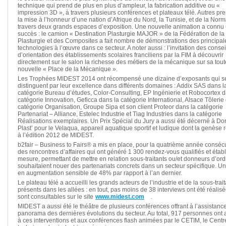
technique qui prend de plus en plus d’ampleur, la fabrication additive ou «
impression 3D », à travers plusieurs conférences et plateaux télé. Autres pre
la mise à l’honneur d’une nation d’Afrique du Nord, la Tunisie, et de la Nor
travers deux grands espaces d’exposition. Une nouvelle animation a connu 
succès : le camion « Destination Plasturgie MAJOR » de la Fédération de la
Plasturgie et des Composites a fait nombre de démonstrations des principal
technologies à l’œuvre dans ce secteur. A noter aussi : l’invitation des consei
d’orientation des établissements scolaires franciliens par la FIM à découvrir
directement sur le salon la richesse des métiers de la mécanique sur sa tout
nouvelle « Place de la Mécanique ».
Les Trophées MIDEST 2014 ont récompensé une dizaine d’exposants qui s
distinguent par leur excellence dans différents domaines : Addix SAS dans l
catégorie Bureau d’études, Color-Consulting, EP Ingénierie et Robocortex d
catégorie Innovation, Geficca dans la catégorie International, Alsace Tôlerie
catégorie Organisation, Groupe Sipa et son client Proteor dans la catégorie
Partenariat – Alliance, Estelec Industrie et Tiag Industries dans la catégorie
Réalisations exemplaires. Un Prix Spécial du Jury a aussi été décerné à Dor
Plast’ pour le Velaqua, appareil aquatique sportif et ludique dont la genèse
à l’édition 2012 de MIDEST.
b2fair – Business to Fairs® a mis en place, pour la quatrième année consécu
des rencontres d’affaires qui ont généré 1 300 rendez-vous qualifiés et établ
mesure, permettant de mettre en relation sous-traitants ou/et donneurs d’ord
souhaitaient nouer des partenariats concrets dans un secteur spécifique. Un 
en augmentation sensible de 48% par rapport à l’an dernier.
Le plateau télé a accueilli les grands acteurs de l’industrie et de la sous-trai
présents dans les allées : en tout, pas moins de 38 interviews ont été réalisé
sont consultables sur le site
www.midest.com
.
MIDEST a aussi été le théâtre de plusieurs conférences offrant à l’assistanc
panorama des dernières évolutions du secteur. Au total, 917 personnes ont 
à ces interventions et aux conférences flash animées par le CETIM, le Centr