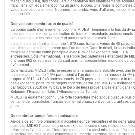
mécaniques (FIM), des conseillers d’orientation des établissements scolaire
franciliens, ont également connu un grand succès. Une réussite complétée p
valeurs sûres que sont les Trophées, les rendez-vous d’affaires, les confére
plateau télé…
Des visiteurs nombreux et de qualité
La bonne santé d’un événement comme MIDEST témoigne à la fois du dyn
des sous-traitants et de la motivation de leurs représentants professionnels 
consulaires pour les rassembler et promouvoir leurs savoir-faire.
Le salon a ainsi réuni cette année 1 678 sous-traitants venus de 45 pays, soi
sensiblement le même nombre que l’an dernier. Dans le détail, la sous-trait
française demeure l’offre principale avec 61% des exposants, soit 1 016
entreprises. Côté international, l’ensemble des partenaires étrangers de M
ont réuni 662 entreprises, renforçant ainsi la représentation mondiale de cet
événement.
Côté visiteurs, MIDEST affiche encore une remarquable stabilité avec une l
baisse d’audience de 2,5% par rapport à l’an dernier et une hausse de 4% 
rapport à 2012 : 41 048 professionnels de 78 pays sont ainsi venus à la ren
des exposants, porteurs de projets concrets, parmi lesquels 17% d’étrange
par rapport à 2013) de 78 pays, le top 5 de leurs provenances étant, dans l’o
Belgique, l’Espagne, l’Italie, l’Allemagne et la Tunisie.
MIDEST a également connu une forte couverture médiatique puisque plus d
centaine de journalistes français et internationaux sont venus durant ces qu
jours.
De nombreux temps forts et animations
Au-delà de son rôle primordial d’accélérateur de rencontres et de générateu
business, MIDEST accompagne ses exposants comme ses visiteurs dans le
principales évolutions de l’industrie mondiale. Il a ainsi mis cette année l’ac
le secteur industriel le plus dynamique au monde, l’aéronautique, et sur une