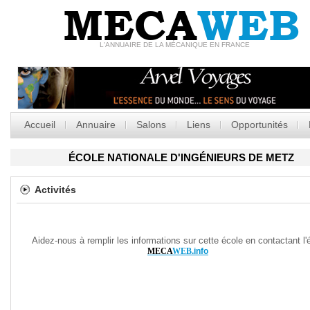
MECA
WEB
L'ANNUAIRE DE LA MÉCANIQUE EN FRANCE
Accueil
Annuaire
Salons
Liens
Opportunités
ÉCOLE NATIONALE D'INGÉNIEURS DE METZ
Activités
Aidez-nous à remplir les informations sur cette école en contactant l'
MECA
WEB
.info