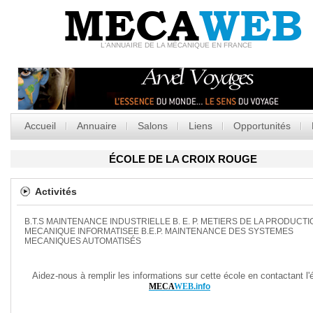
MECA
WEB
L'ANNUAIRE DE LA MÉCANIQUE EN FRANCE
Accueil
Annuaire
Salons
Liens
Opportunités
ÉCOLE DE LA CROIX ROUGE
Activités
B.T.S MAINTENANCE INDUSTRIELLE B. E. P. METIERS DE LA PRODUCTI
MECANIQUE INFORMATISEE B.E.P. MAINTENANCE DES SYSTEMES
MECANIQUES AUTOMATISÉS
Aidez-nous à remplir les informations sur cette école en contactant l'
MECA
WEB
.info