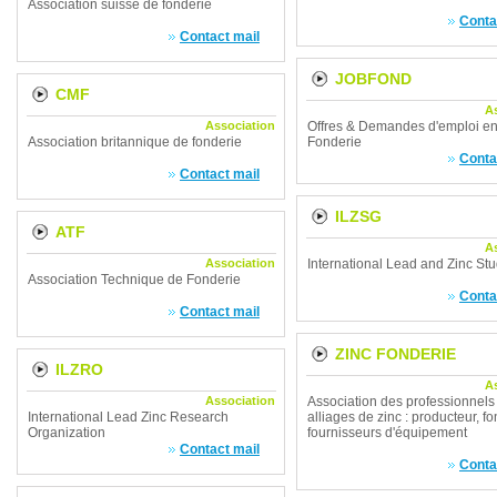
Association suisse de fonderie
Conta
Contact mail
JOBFOND
CMF
A
Association
Offres & Demandes d'emploi e
Association britannique de fonderie
Fonderie
Conta
Contact mail
ILZSG
ATF
A
Association
International Lead and Zinc St
Association Technique de Fonderie
Conta
Contact mail
ZINC FONDERIE
ILZRO
A
Association
Association des professionnels
International Lead Zinc Research
alliages de zinc : producteur, fo
Organization
fournisseurs d'équipement
Contact mail
Conta