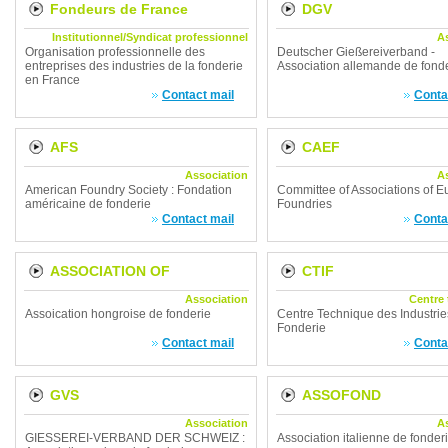
Fondeurs de France
DGV
Institutionnel/Syndicat professionnel
A
Organisation professionnelle des
Deutscher Gießereiverband -
entreprises des industries de la fonderie
Association allemande de fond
en France
Contact mail
Conta
AFS
CAEF
Association
A
American Foundry Society : Fondation
Committee of Associations of 
américaine de fonderie
Foundries
Contact mail
Conta
ASSOCIATION OF
CTIF
Association
Centre
HUNGARIAN FOUNDRIES
Assoication hongroise de fonderie
Centre Technique des Industrie
Fonderie
Contact mail
Conta
GVS
ASSOFOND
Association
A
GIESSEREI-VERBAND DER SCHWEIZ :
Association italienne de fonder