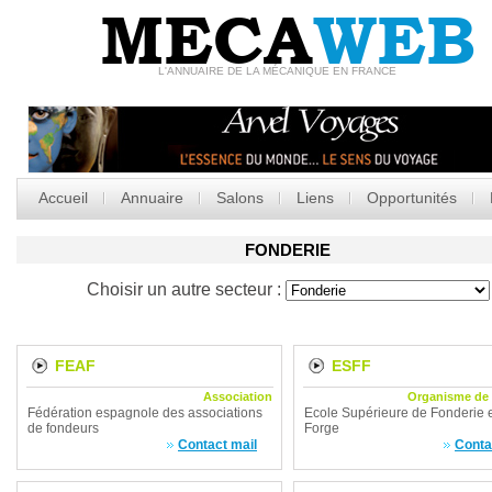
MECA
WEB
L'ANNUAIRE DE LA MÉCANIQUE EN FRANCE
Accueil
Annuaire
Salons
Liens
Opportunités
FONDERIE
Choisir un autre secteur :
FEAF
ESFF
Association
Organisme de 
Fédération espagnole des associations
Ecole Supérieure de Fonderie 
de fondeurs
Forge
Contact mail
Conta