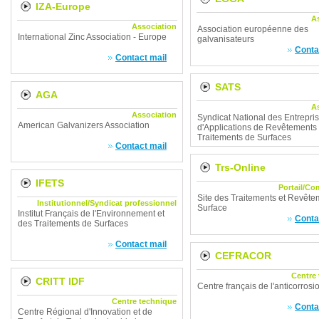
IZA-Europe
A
Association
Association européenne des
International Zinc Association - Europe
galvanisateurs
Conta
Contact mail
SATS
AGA
A
Association
Syndicat National des Entrepri
American Galvanizers Association
d'Applications de Revêtements 
Traitements de Surfaces
Contact mail
Trs-Online
IFETS
Portail/C
Site des Traitements et Revête
Institutionnel/Syndicat professionnel
Surface
Institut Français de l'Environnement et
Conta
des Traitements de Surfaces
Contact mail
CEFRACOR
Centre
CRITT IDF
Centre français de l'anticorrosi
Centre technique
Conta
Centre Régional d'Innovation et de