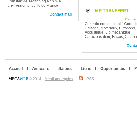
Transfert de Technologie chimie
environnement d'île de France
LMP TRANSFERT
Contact mail
Centre
Controle non destructif, Corrosi
Usinage, Matériaux, Ultrasons,
Acoustique, Bio mécanique,
Caractérisation, Essais, Capteu
Conta
Accueil
Annuaire
Salons
Liens
Opportunités
P
MECA
WEB
© 2014
Mentions légales
RSS