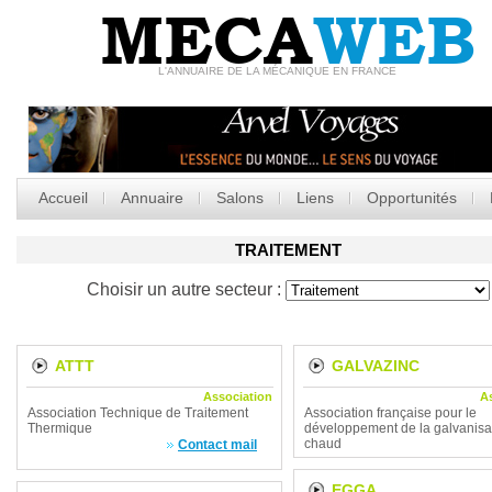
MECA
WEB
L'ANNUAIRE DE LA MÉCANIQUE EN FRANCE
Accueil
Annuaire
Salons
Liens
Opportunités
TRAITEMENT
Choisir un autre secteur :
ATTT
GALVAZINC
Association
A
Association Technique de Traitement
Association française pour le
Thermique
développement de la galvanisa
chaud
Contact mail
EGGA